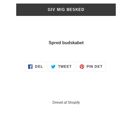
GIV MIG BESKED
Spred budskabet
DEL
TWEET
PIN
DEL
TWEET
PIN DET
PÅ
PÅ
PÅ
FACEBOOK
TWITTER
PINTEREST
Drevet af Shopify